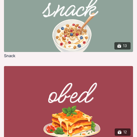
13
Snack
12