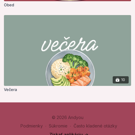
Obed
10
Večera
© 2026 Andyou
Podmienky
∙
Súkromie
∙
Často kladené otázky
Získať aplikáciu ->