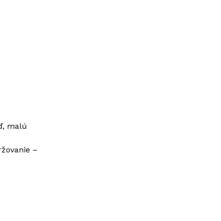
ď, malú
ržovanie –