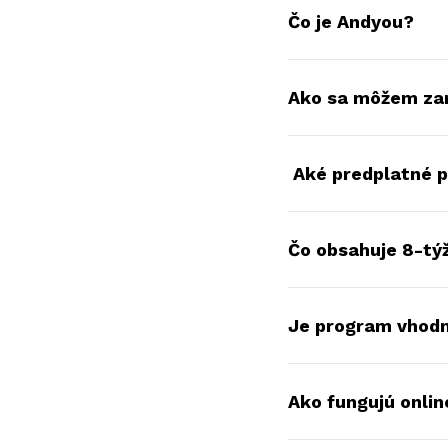
Čo je Andyou?
Ako sa môžem zar
Aké predplatné 
Čo obsahuje 8-tý
Je program vhodn
Ako fungujú onlin