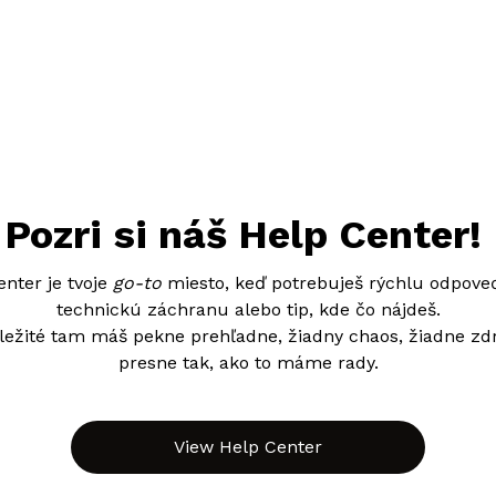
Pozri si náš Help Center!
nter je tvoje
go-to
miesto, keď potrebuješ rýchlu odpove
technickú záchranu alebo tip, kde čo nájdeš.
ležité tam máš pekne prehľadne, žiadny chaos, žiadne zd
presne tak, ako to máme rady.
View Help Center