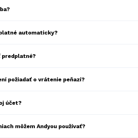
tba?
platné automaticky?
 predplatné?
ní požiadať o vrátenie peňazí?
oj účet?
niach môžem Andyou používať?