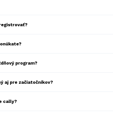
egistrovať?
ponúkate?
ždňový program?
ý aj pre začiatočníkov?
e cally?