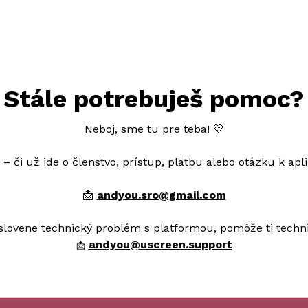
Stále potrebuješ pomoc?
Neboj, sme tu pre teba! 💛
– či už ide o členstvo, prístup, platbu alebo otázku k apl
📩
andyou.sro@gmail.com
vyslovene technický problém s platformou, pomôže ti techn
andyou@uscreen.support
📩