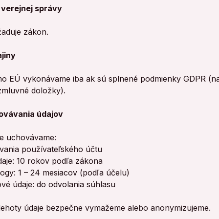
verejnej správy
žaduje zákon.
ajiny
o EÚ vykonávame iba ak sú splnené podmienky GDPR (na
zmluvné doložky).
ovávania údajov
je uchovávame:
vania používateľského účtu
aje: 10 rokov podľa zákona
logy: 1 – 24 mesiacov (podľa účelu)
vé údaje: do odvolania súhlasu
 lehoty údaje bezpečne vymažeme alebo anonymizujeme.