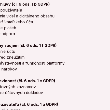
mluvy (čl. 6 ods. 1 b GDPR)
a používateľa
nie videí a digitálneho obsahu
užívateľského účtu
e platieb
 podpora
 záujem (čl. 6 ods. 1 f GDPR)
nie účtu
red zneužitím
návštevnosti a funkčnosti platformy
 nárokov
vinnosť (čl. 6 ods. 1 c GDPR)
čtovných záznamov
ie účtovných dokladov
užívateľa (čl. 6 ods. 1 a GDPR)