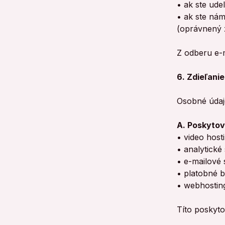
•
ak ste udel
•
ak ste nám
(oprávnený 
Z odberu e-m
6. Zdieľani
Osobné údaj
A. Poskytov
•
video host
•
analytické
•
e-mailové
•
platobné b
•
webhosting
Títo poskyto