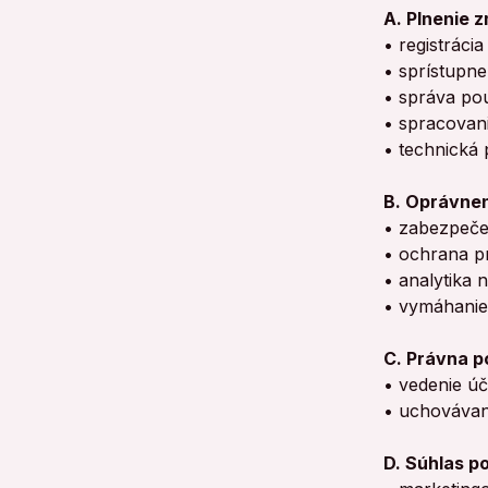
A. Plnenie z
•
registráci
•
sprístupne
•
správa po
•
spracovani
•
technická
B. Oprávnený
•
zabezpeče
•
ochrana p
•
analytika 
•
vymáhanie
C. Právna po
•
vedenie ú
•
uchovávan
D. Súhlas po