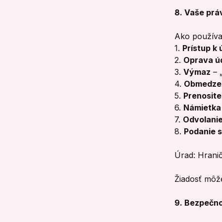
8. Vaše prá
Ako používa
1.
Prístup k
2.
Oprava ú
3.
Výmaz
– 
4.
Obmedzen
5.
Prenosite
6.
Námietka 
7.
Odvolanie
8.
Podanie s
Úrad: Hranič
Žiadosť môž
9. Bezpečno