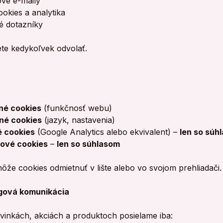
vé e-maily
ookies a analytika
é dotazníky
te kedykoľvek odvolať.
né cookies
(funkčnosť webu)
né cookies
(jazyk, nastavenia)
é cookies
(Google Analytics alebo ekvivalent) –
len so súh
ové cookies
–
len so súhlasom
ôže cookies odmietnuť v lište alebo vo svojom prehliadači.
gová komunikácia
vinkách, akciách a produktoch posielame iba: