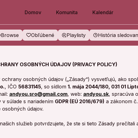
Domov
Komunita
Kalendár
Browse
Obľúbené
Playlisty
História sledovan
HRANY OSOBNÝCH ÚDAJOV (PRIVACY POLICY)
y ochrany osobných údajov („Zásady“) vysvetľujú, ako spo
o.
, IČO
56831145
, so sídlom
1. mája 2044/180, 031 01 Lip
mail:
andyou.sro@gmail.com
, web:
andyou.sk
, spracúva 
v v súlade s nariadením
GDPR (EÚ 2016/679)
a zákonom č
 osobných údajov.
šich služieb potvrdzujete, že ste si tieto Zásady prečítali 