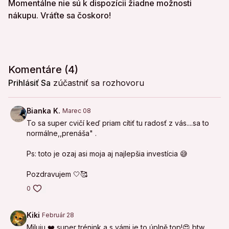
Momentálne nie sú k dispozícii žiadne možnosti
nákupu. Vráťte sa čoskoro!
Komentáre (
4
)
Prihlásiť Sa
zúčastniť sa rozhovoru
Bianka K.
Marec 08
To sa super cvičí keď priam cítiť tu radosť z vás....sa to
normálne,,prenáša" .
Ps: toto je ozaj asi moja aj najlepšia investícia 😅
Pozdravujem 🤍🥰
0
Kiki
Február 28
Miluju ❤️ super trénink a s vámi je to úplně top!😍 btw,