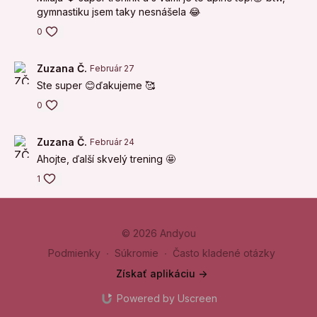
gymnastiku jsem taky nesnášela 😂
0
Zuzana Č.
Február 27
Ste super 😊ďakujeme 🥰
0
Zuzana Č.
Február 24
Ahojte, ďalší skvelý trening 🤩
1
© 2026 Andyou
Podmienky
∙
Súkromie
∙
Často kladené otázky
Získať aplikáciu ->
Powered by Uscreen