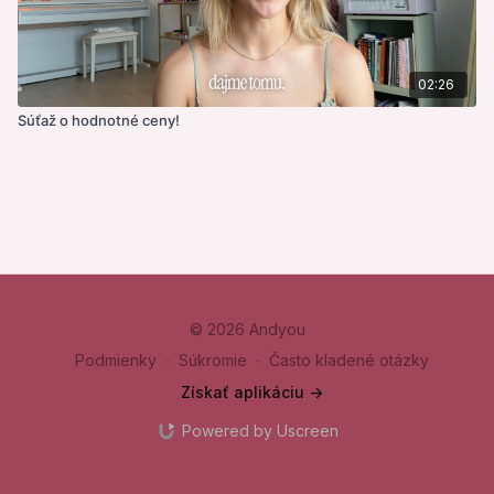
02:26
Súťaž o hodnotné ceny!
© 2026 Andyou
Podmienky
∙
Súkromie
∙
Často kladené otázky
Získať aplikáciu ->
Powered by Uscreen