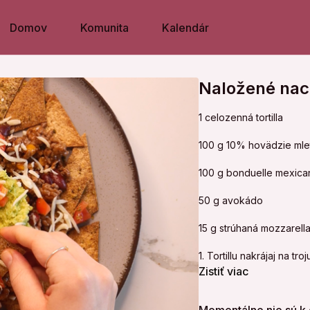
Domov
Komunita
Kalendár
Naložené na
1 celozenná tortilla
100 g 10% hovädzie mle
100 g bonduelle mexica
50 g avokádo
15 g strúhaná mozzarell
1. Tortillu nakrájaj na t
horkovzdušnej fritéze/rúr
Zistiť viac
2. Zatiaľ orestuj na pan