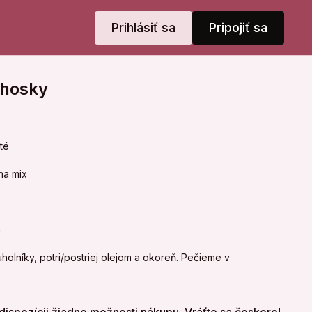
Prihlásiť sa
Pripojiť sa
chosky
té
na mix
a
rojuholníky, potri/postriej olejom a okoreň. Pečieme v
e cca 5-7 min. Kontroluj, nech sa ti nespália!!
vici hovädzie mäsko, pridáj bonduelle mexicana mix a