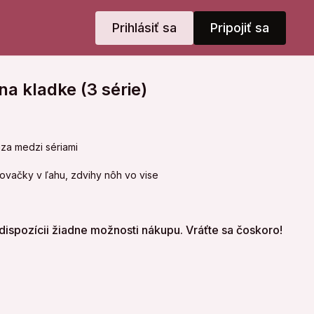
Prihlásiť sa
Pripojiť sa
a kladke (3 série)
za medzi sériami
covačky v ľahu, zdvihy nôh vo vise
dispozícii žiadne možnosti nákupu. Vráťte sa čoskoro!