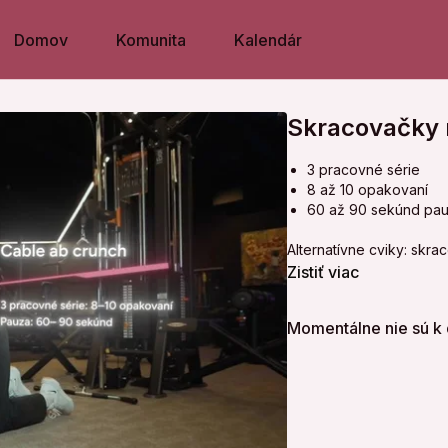
Domov
Komunita
Kalendár
Skracovačky n
3 pracovné série
8 až 10 opakovaní
60 až 90 sekúnd pau
Alternatívne cviky: skra
Zistiť viac
Momentálne nie sú k 