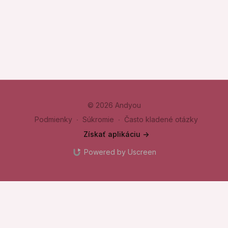
© 2026 Andyou
Podmienky
∙
Súkromie
∙
Často kladené otázky
Získať aplikáciu ->
Powered by Uscreen