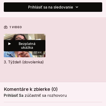
Prihlásiť sa na sledovanie
1 VIDEO
Bezplatná
ukážka
01:44
3. Týždeň (dovolenka)
Komentáre k zbierke (
0
)
Prihlásiť Sa
zúčastniť sa rozhovoru