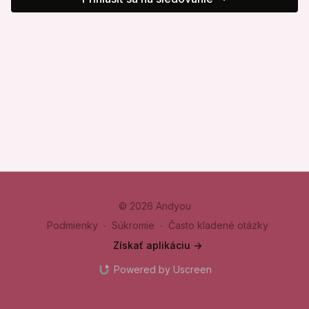
© 2026 Andyou
Podmienky
∙
Súkromie
∙
Často kladené otázky
Získať aplikáciu ->
Powered by Uscreen