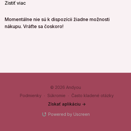
Zistiť viac
Alternatívne cviky: v sede/na multipresse
Momentálne nie sú k dispozícii žiadne možnosti
nákupu. Vráťte sa čoskoro!
© 2026 Andyou
Podmienky
∙
Súkromie
∙
Často kladené otázky
Získať aplikáciu ->
Powered by Uscreen