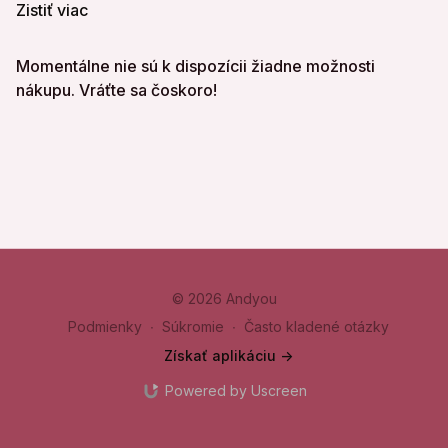
Zistiť viac
Alternatívne cviky: výpony na lýtka v sede/na multipresse
Momentálne nie sú k dispozícii žiadne možnosti
nákupu. Vráťte sa čoskoro!
© 2026 Andyou
Podmienky
∙
Súkromie
∙
Často kladené otázky
Získať aplikáciu ->
Powered by Uscreen