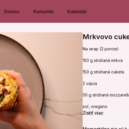
Domov
Komunita
Kalendár
Mrkvovo cuke
Na wrap (2 porcie)
150 g strúhaná mrkva
150 g strúhaná cuketa
2 vajcia
50 g strúhaná mozzarella
soľ, oregano
Zistiť viac
1. Cuketu vyžmýkaš a vš