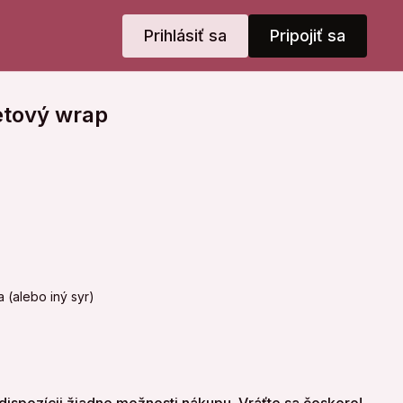
Prihlásiť sa
Pripojiť sa
tový wrap
 (alebo iný syr)
etko spolu zmiešaš.