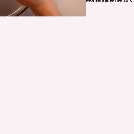
Momentálne nie sú k 
2. Na plechu vytvaruješ
Ako plnku som dala:
200 g kuracie prsia
40 g lučina
30 g hummus
50 g handkäse
u
paprika
S takouto plnkou to bol
mám, určite pridám ešte 