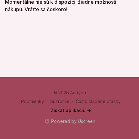
Momentálne nie sú k dispozícii žiadne možnosti
nákupu. Vráťte sa čoskoro!
© 2026 Andyou
Podmienky
∙
Súkromie
∙
Často kladené otázky
Získať aplikáciu ->
Powered by Uscreen