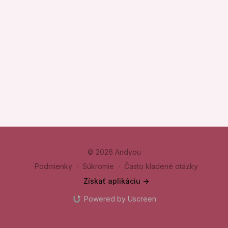
© 2026 Andyou
Podmienky
∙
Súkromie
∙
Často kladené otázky
Získať aplikáciu ->
Powered by Uscreen