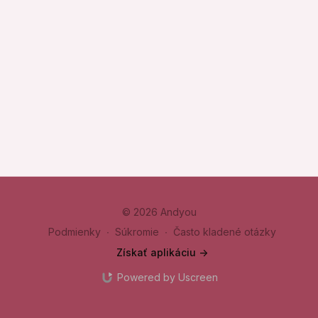
© 2026 Andyou
Podmienky
∙
Súkromie
∙
Často kladené otázky
Získať aplikáciu ->
Powered by Uscreen