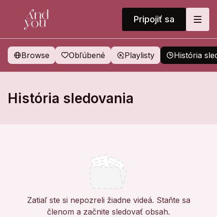
Pripojiť sa
Browse
Obľúbené
Playlisty
História sl
História sledovania
Zatiaľ ste si nepozreli žiadne videá. Staňte sa
členom a začnite sledovať obsah.