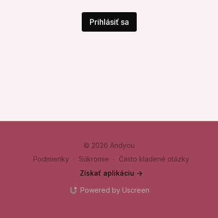
Prihlásiť sa
© 2026 Andyou
Podmienky
∙
Súkromie
∙
Často kladené otázky
Získať aplikáciu ->
Powered by Uscreen